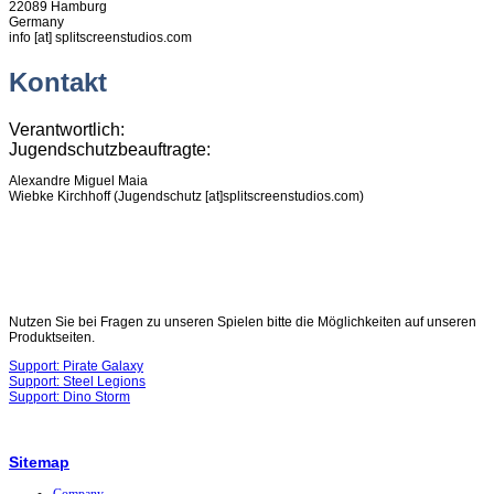
22089 Hamburg
Germany
info [at] splitscreenstudios.com
Kontakt
Verantwortlich:
Jugendschutzbeauftragte:
Alexandre Miguel Maia
Wiebke Kirchhoff (Jugendschutz [at]splitscreenstudios.com)
Nutzen Sie bei Fragen zu unseren Spielen bitte die Möglichkeiten auf unseren
Produktseiten.
Support: Pirate Galaxy
Support: Steel Legions
Support: Dino Storm
Sitemap
Company